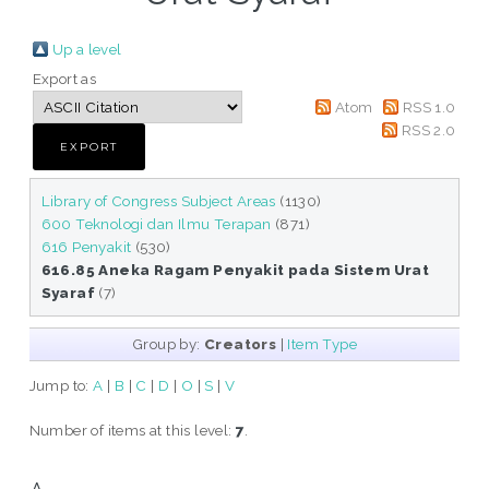
Up a level
Export as
Atom
RSS 1.0
RSS 2.0
Library of Congress Subject Areas
(1130)
600 Teknologi dan Ilmu Terapan
(871)
616 Penyakit
(530)
616.85 Aneka Ragam Penyakit pada Sistem Urat
Syaraf
(7)
Group by:
Creators
|
Item Type
Jump to:
A
|
B
|
C
|
D
|
O
|
S
|
V
Number of items at this level:
7
.