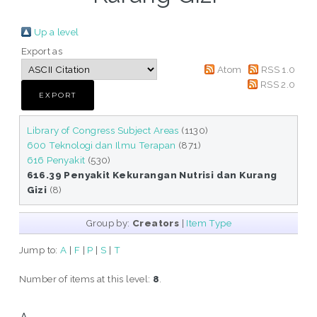
Up a level
Export as
Atom
RSS 1.0
RSS 2.0
Library of Congress Subject Areas
(1130)
600 Teknologi dan Ilmu Terapan
(871)
616 Penyakit
(530)
616.39 Penyakit Kekurangan Nutrisi dan Kurang
Gizi
(8)
Group by:
Creators
|
Item Type
Jump to:
A
|
F
|
P
|
S
|
T
Number of items at this level:
8
.