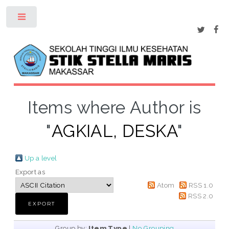
Toggle
Items where Author is
"
AGKIAL, DESKA
"
Up a level
Export as
Atom
RSS 1.0
RSS 2.0
Group by:
Item Type
|
No Grouping