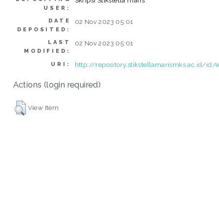
USER:
DATE
02 Nov 2023 05:01
DEPOSITED:
LAST
02 Nov 2023 05:01
MODIFIED:
http://repository.stikstellamarismks.ac.id/id/
URI:
Actions (login required)
View Item