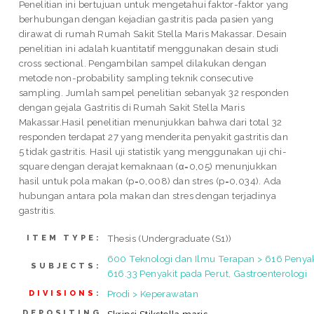
Penelitian ini bertujuan untuk mengetahui faktor-faktor yang
berhubungan dengan kejadian gastritis pada pasien yang
dirawat di rumah Rumah Sakit Stella Maris Makassar. Desain
penelitian ini adalah kuantitatif menggunakan desain studi
cross sectional. Pengambilan sampel dilakukan dengan
metode non-probability sampling teknik consecutive
sampling. Jumlah sampel penelitian sebanyak 32 responden
dengan gejala Gastritis di Rumah Sakit Stella Maris
Makassar.Hasil penelitian menunjukkan bahwa dari total 32
responden terdapat 27 yang menderita penyakit gastritis dan
5 tidak gastritis. Hasil uji statistik yang menggunakan uji chi-
square dengan derajat kemaknaan (α=0,05) menunjukkan
hasil untuk pola makan (p=0,008) dan stres (p=0,034). Ada
hubungan antara pola makan dan stres dengan terjadinya
gastritis.
Thesis (Undergraduate (S1))
ITEM TYPE:
600 Teknologi dan Ilmu Terapan > 616 Penyak
SUBJECTS:
616.33 Penyakit pada Perut, Gastroenterologi
Prodi > Keperawatan
DIVISIONS
:
DEPOSITING
Skripsi Stikstella maris