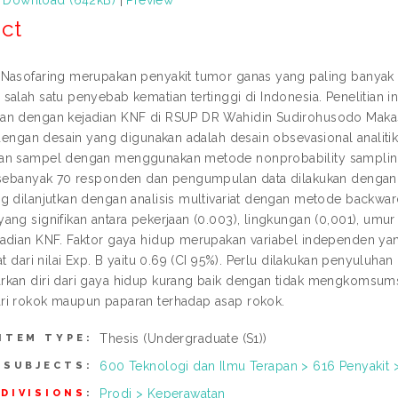
ct
Nasofaring merupakan penyakit tumor ganas yang paling banyak 
alah satu penyebab kematian tertinggi di Indonesia. Penelitian in
n dengan kejadian KNF di RSUP DR Wahidin Sudirohusodo Makassa
f dengan desain yang digunakan adalah desain obsevasional analiti
an sampel dengan menggunakan metode nonprobability sampling
 sebanyak 70 responden dan pengumpulan data dilakukan dengan ku
g dilanjutkan dengan analisis multivariat dengan metode backwar
ang signifikan antara pekerjaan (0.003), lingkungan (0,001), umur
adian KNF. Faktor gaya hidup merupakan variabel independen yan
at dari nilai Exp. B yaitu 0.69 (CI 95%). Perlu dilakukan penyuluh
kan diri dari gaya hidup kurang baik dengan tidak mengkomsums
i rokok maupun paparan terhadap asap rokok.
Thesis (Undergraduate (S1))
ITEM TYPE:
600 Teknologi dan Ilmu Terapan > 616 Penyakit 
SUBJECTS:
Prodi > Keperawatan
DIVISIONS
: