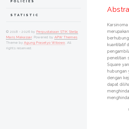
POLICIES
Abstra
STATISTIC
Karsinoma 
merupakan s
© 2018 - 2026 by
Perpustakaan STIK Stella
Maris Makassar
. Powered by
APW Themes
.
berhubunga
Theme by
Agung Prasetyo Wibowo
. All
kuantitati
rights reserved.
pengambil
penelitian
Square yan
hubungan y
dengan kej
dapat dilih
menghindar
menghindar