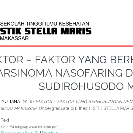
KTOR – FAKTOR YANG B
ARSINOMA NASOFARING D
SUDIROHUSODO 
 YULIANA
(2016)
FAKTOR – FAKTOR YANG BERHUBUNGAN DENG
SODO MAKASSAR.
Undergraduate (S1) thesis, STIK STELLA MARIS
Text
SKRIPSI lengkap awal isi akhir.pdf
Download (642kB)
|
Preview