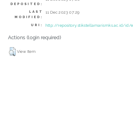
DEPOSITED:
LAST
11 Dec 2023 07:29
MODIFIED:
http://repository.stikstellamarismks.ac.id/id/
URI:
Actions (login required)
View Item