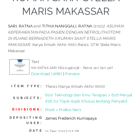
MARIS MAKASSAR
SARI, RATNA
and
TITHA NANGGALI, RATNA
(2023)
ASUHAN
KEPERAWATAN PADA PASIEN DENGAN NEFROLITHOTOMI
DI RUANG BERNADETH II RUMAH SAKIT STELLA MARIS
MAKASSAR.
Karya Ilmiah Akhir (KIA) thesis, STIK Stela Maris
Makassar.
Text
KIA RATNA SARI NS2214901136 - Ratna sari Sari.pdf
Download (1MB)
|
Preview
Thesis (Karya Ilmiah Akhir (KIA))
ITEM TYPE:
600 Teknologi dan Ilmu Terapan > 616 Penyak
SUBJECTS:
616.02 Topik-topik Khusus tentang Penyakit
Prodi > Profesi Ners
DIVISIONS
:
DEPOSITING
James Frederich Kurniajaya
USER:
DATE
11 Dec 2023 07:28